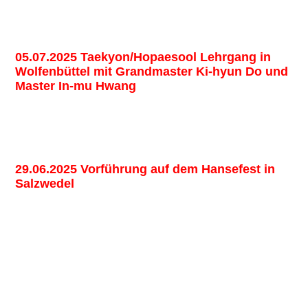
TKD Lehrgang 08 2025a (Large)
TKD Lehrgang 08 2025b (Large)
05.07.2025 Taekyon/Hopaesool Lehrgang in
Wolfenbüttel mit Grandmaster Ki-hyun Do und
Master In-mu Hwang
Taekyon Gruppe (1) (Large)
Taekyon Einzel (Large)
29.06.2025 Vorführung auf dem Hansefest in
Salzwedel